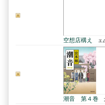
空想店構え
エム
潮音 第４巻
文