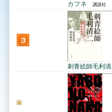
カフネ
講談社
刺青絵師毛利清