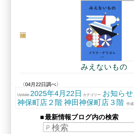
みえないもの
〈04月22日調べ〉
2025年4月22日
お知らせ
Update:
カテゴリー:
神保町店２階
神田神保町店３階
,
作成
最新情報ブログ内の検索
検索