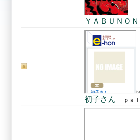
ＹＡＢＵＮＯＮ
初子さん
ｐａｌ