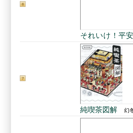
それいけ！平
純喫茶図解
幻冬