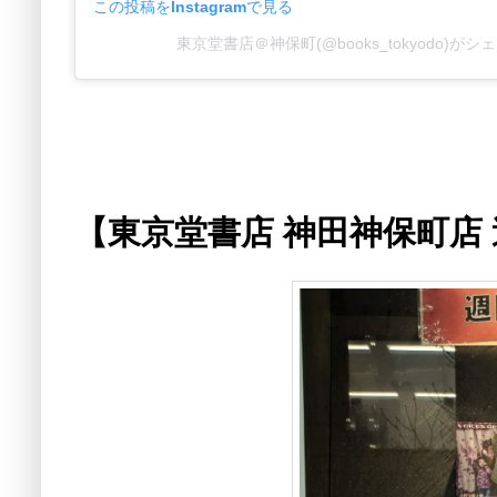
この投稿をInstagramで見る
東京堂書店＠神保町(@books_tokyodo)が
【東京堂書店 神田神保町店 週