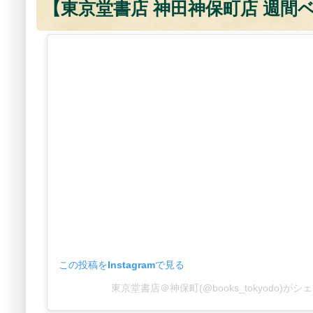
【東京堂書店 神田神保町店 週間ベス
この投稿をInstagramで見る
東京堂書店＠神保町(@books_tokyodo)が