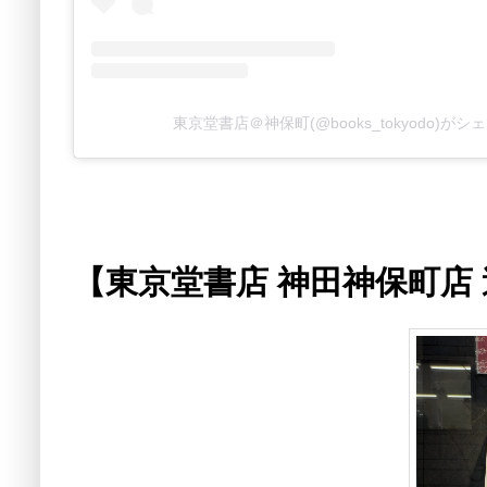
東京堂書店＠神保町(@books_tokyodo)が
【東京堂書店 神田神保町店 週