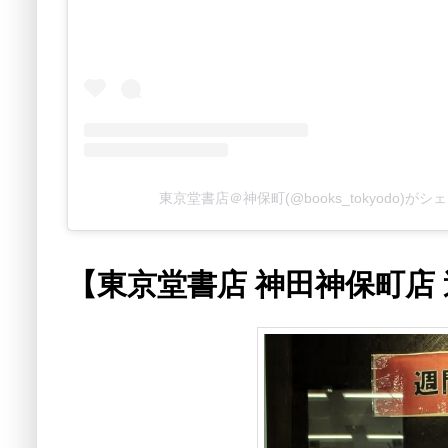
東京堂書店＠神保町(@books_tokyodo)が
【東京堂書店 神田神保町店 週