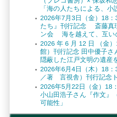
（プレコ書房）× 保坂和
「海の人たちによる、小
2026年7月3日（金）1
たち』刊行記念 斎藤真
ン会 海を越えて、互い
2026 年 6 月 12 
館）刊行記念 田中優子さ
隠蔽した江戸文明の遺産
2026年6月4日（木）1
／著 言視舎）刊行記念
2026年5月22日（金）
小山田浩子さん『作文』
可能性」