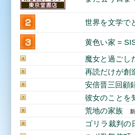
世界を文学で
黄色い家 = SIS
魔女と過ごし
再読だけが創
安倍晋三回顧
彼女のことを
荒地の家族
新
ゴリラ裁判の