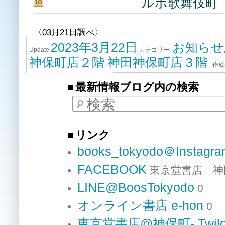
ルポ歌舞伎町
〈03月21日調べ〉
2023年3月22日
お知らせ
Update:
カテゴリー:
神保町店２階
神田神保町店３階
,
作成
最新情報ブログ内の検索
検索
リンク
books_tokyodo＠Instagr
FACEBOOK
東京堂書店 神
LINE@BoosTokyodo
0
オンライン書店 e-hon
0
東京堂書店@神保町- Twilo