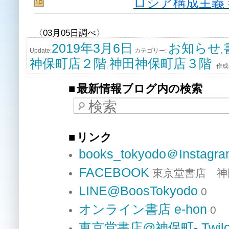
ロシア構成主義 = К
〈03月05日調べ〉
2019年3月6日
お知らせ
Update:
カテゴリー:
,
神保町店２階
神田神保町店３階
,
作成
最新情報ブログ内の検索
検索
リンク
books_tokyodo＠Instagr
FACEBOOK
東京堂書店 神
LINE@BoosTokyodo
0
オンライン書店 e-hon
0
東京堂書店@神保町- Twilo