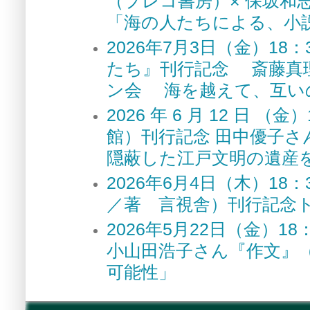
（プレコ書房）× 保坂和
「海の人たちによる、小
2026年7月3日（金）1
たち』刊行記念 斎藤真
ン会 海を越えて、互い
2026 年 6 月 12 
館）刊行記念 田中優子さ
隠蔽した江戸文明の遺産
2026年6月4日（木）1
／著 言視舎）刊行記念
2026年5月22日（金）
小山田浩子さん『作文』
可能性」