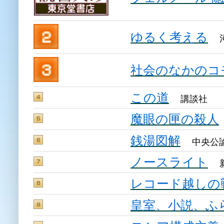
ゆるく考える
河
社会のなかのコモ
この道
講談社
魔眼の匣の殺人
銭湯図解
中央公
ノースライト
新
レコード越しの
皇室、小説、ふ