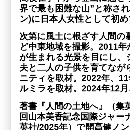
界で最も困難な山”と称される世
ン)に日本人女性として初めて
次第に風土に根ざす人間の暮
ど中東地域を撮影。2011
が生まれる光景を目にし、
夫と二人の子供を育てなが
ニティを取材。2022年、
ルミラを取材。2024年1
著書『人間の土地へ』（集英
回山本美香記念国際ジャー
英社/2025年）で開高健