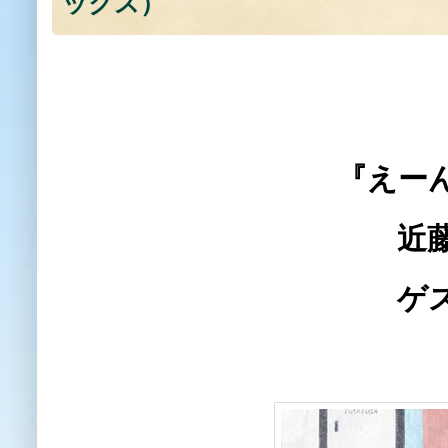
ックス）
2026年2月2
『えーんえーんの
近藤瞳さん読み
ゲスト 土井章