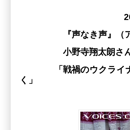
2026年2月6
『声なき声』（アルフ
小野寺翔太朗さん×小
「戦禍のウクライナ、
く」