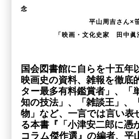
刊行
平山周吉さん×笹沼真理
「映画・文化史家 田中眞澄氏
国会図書館に自らを十五年
映画史の資料、雑報を徹底
ター最多有料鑑賞者」、「
知の技法」、「雑談王」、
物」など、一言では言い表
る本書『「小津安二郎に憑
コラム傑作選』の編者、平