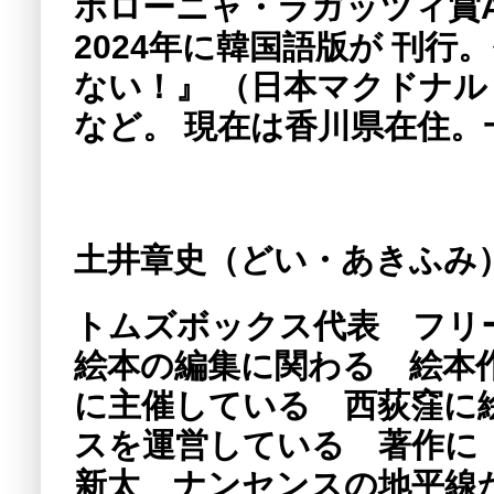
ボローニャ・ラガッツィ賞AMA
2024年に韓国語版が 刊
ない！』 （日本マクドナ
など。 現在は香川県在住
土井章史（どい・あきふみ
トムズボックス代表 フリー
絵本の編集に関わる 絵本
に主催している 西荻窪に
スを運営している 著作に
新太 ナンセンスの地平線