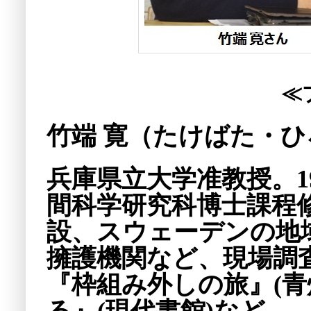
≪
竹端 寛（たけばた・ひ
兵庫県立大学准教授。1
間科学研究科博士課程
設、スウェーデンの地
擁護機関など、現場調
『枠組み外しの旅』(青