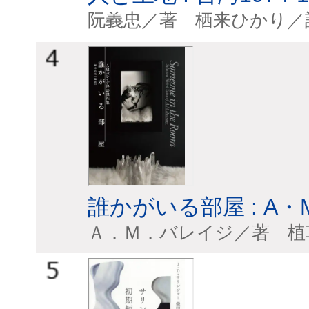
阮義忠／著 栖来
誰かがいる部屋 : A
Ａ．Ｍ．バレイジ／