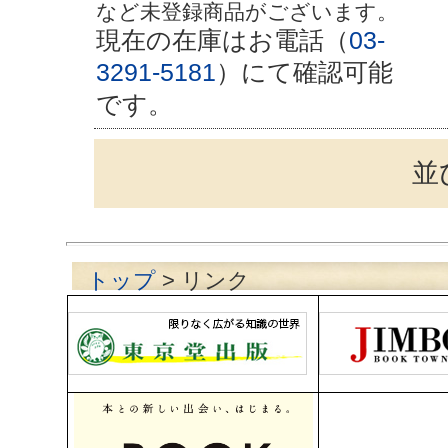
など未登録商品がございます。
現在の在庫はお電話（
03-
3291-5181
）にて確認可能
です。
並
トップ
> リンク