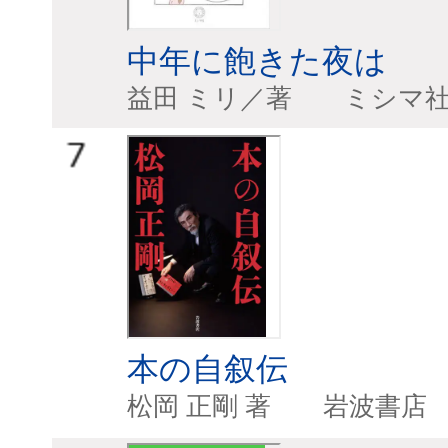
中年に飽きた夜は
益田 ミリ／著 
本の自叙伝
松岡 正剛 著 