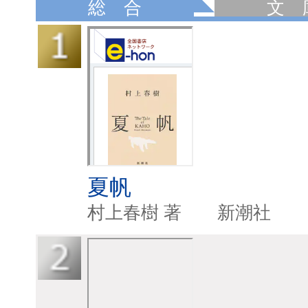
総 合
文 
夏帆
村上春樹 著 