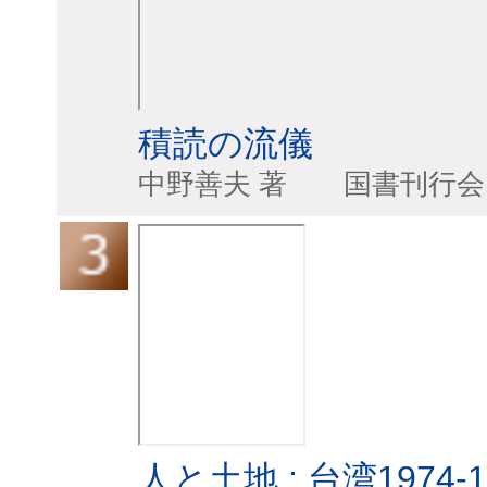
積読の流儀
中野善夫 著 国
人と土地 : 台湾1974-1