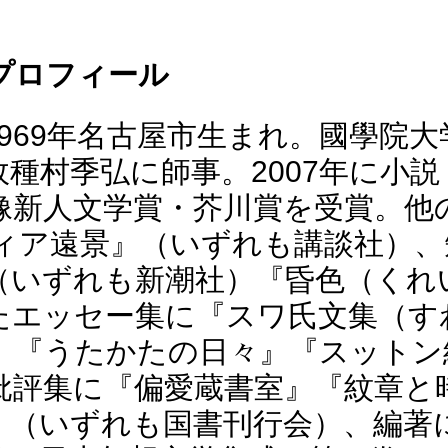
プロフィール
969年名古屋市生まれ。國學院大
種村季弘に師事。2007年に小説
像新人文学賞・芥川賞を受賞。他
ィア遠景』（いずれも講談社）、
（いずれも新潮社）『昏色（くれ
たエッセー集に『スワ氏文集（す
、『うたかたの日々』『スットン
批評集に『偏愛蔵書室』『紋章と
』（いずれも国書刊行会）、編著