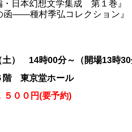
編・日本幻想文学集成 第１巻』
の函――種村季弘コレクション』
（土） 14時00分～（開場13時3
６階 東京堂ホール
５００円(要予約)