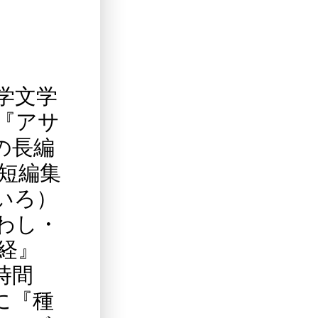
学文学
『アサ
の長編
短編集
いろ）
わし・
経』
時間
に『種