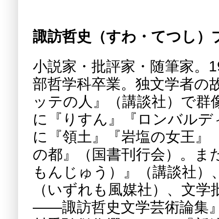
諏訪哲史（すわ・てつし）
小説家・批評家・随筆家。1
部哲学科卒業。独文学者の故
ッテの人』（講談社）で群
に『りすん』『ロンバルデ
に『領土』『岩塩の女王』
の都』（国書刊行会）。ま
もんじゅう）』（講談社）
（いずれも風媒社）、文学
――諏訪哲史文学芸術論集