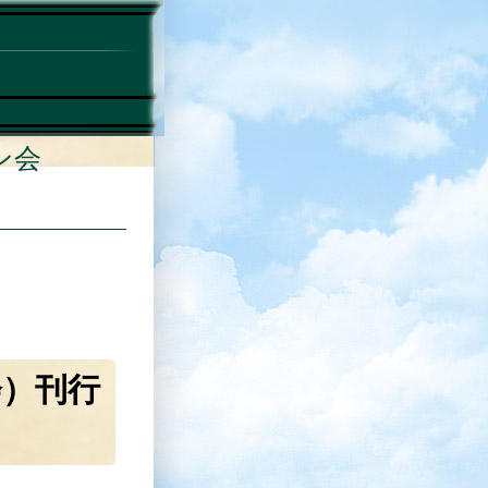
ン会
会）刊行