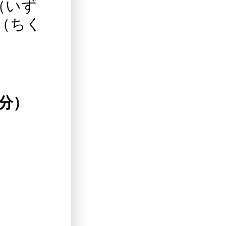
（いず
（ちく
0分）