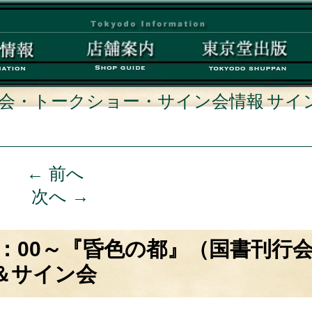
会・トークショー・サイン会情報
サイ
←
前へ
投稿ナビゲ
次へ
→
ーション
）14：00～『昏色の都』（国書刊行
＆サイン会