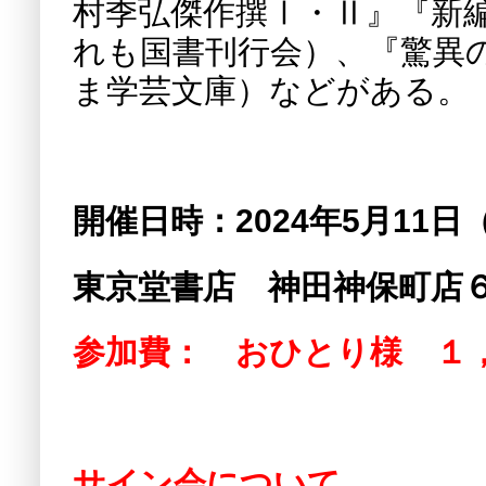
村季弘傑作撰Ⅰ・Ⅱ』『新
れも国書刊行会）、『驚異
ま学芸文庫）などがある。
開催日時：2024年5月11日
東京堂書店 神田神保町店
参加費： おひとり様 １，
サイン会について