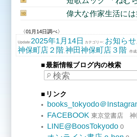
短歌ムック 「ねむらな
偉大な作家生活には
〈01月14日調べ〉
2025年1月14日
お知らせ
Update:
カテゴリー:
神保町店２階
神田神保町店３階
,
作成
最新情報ブログ内の検索
検索
リンク
books_tokyodo＠Instagr
FACEBOOK
東京堂書店 神
LINE@BoosTokyodo
0
オンライン書店 e-hon