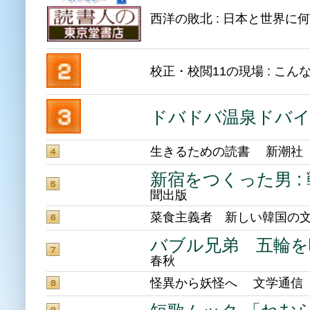
西洋の敗北 : 日本と世界
校正・校閲11の現場 : こ
ドバドバ温泉ドバ
生きるための読書 新潮社
新宿をつくった男 
聞出版
菜食主義者 新しい韓国の文学
バブル兄弟 五輪を喰
春秋
怪異から妖怪へ 文学通信