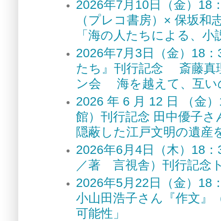
2026年7月10日（金）
（プレコ書房）× 保坂和
「海の人たちによる、小
2026年7月3日（金）1
たち』刊行記念 斎藤真
ン会 海を越えて、互い
2026 年 6 月 12 
館）刊行記念 田中優子さ
隠蔽した江戸文明の遺産
2026年6月4日（木）1
／著 言視舎）刊行記念
2026年5月22日（金）
小山田浩子さん『作文』
可能性」