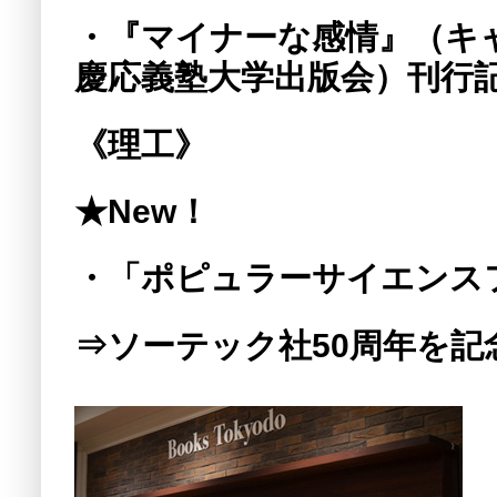
・『マイナーな感情』（キ
慶応義塾大学出版会）刊行記
《理工》
★New！
・「ポピュラーサイエンスフ
⇒ソーテック社50周年を記