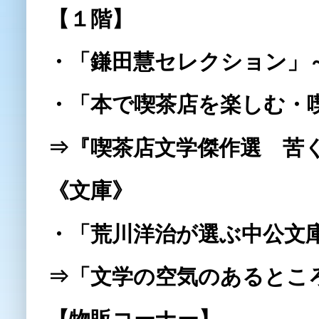
【１階】
・「鎌田慧セレクション」～
・「本で喫茶店を楽しむ・
⇒『喫茶店文学傑作選 苦
《文庫》
・「荒川洋治が選ぶ中公文庫
⇒「文学の空気のあるとこ