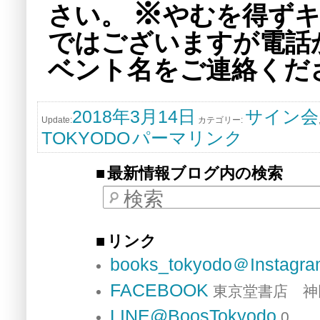
※
さい。
やむを得ず
ではございますが電話
ベント名をご連絡くだ
2018年3月14日
サイン会
Update:
カテゴリー:
TOKYODO
パーマリンク
最新情報ブログ内の検索
検索
リンク
books_tokyodo＠Instagr
FACEBOOK
東京堂書店 神
LINE@BoosTokyodo
0