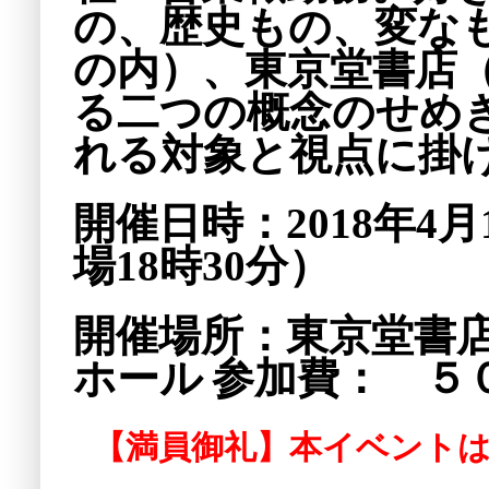
の、歴史もの、変な
の内）、東京堂書店
る二つの概念のせめ
れる対象と視点に掛
開催日時：2018年4月
場18時30分）
開催場所：東京堂書
ホール
参加費：
５
【満員御礼】本イベント