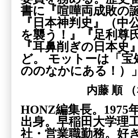
書に『喧嘩両成敗の
『日本神判史』（中
を襲う！』『足利尊
『耳鼻削ぎの日本史
ど。 モットーは「
ののなかにある！）
内藤 順 
HONZ編集長。197
出身。早稲田大学理
社・営業職勤務。好