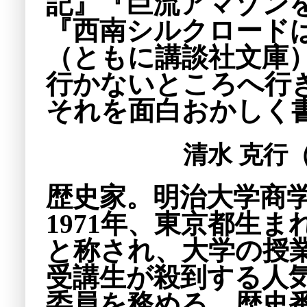
記』『巨流アマゾン
『西南シルクロード
（ともに講談社文庫
行かないところへ行
それを面白おかしく
清水 克行
歴史家。明治大学商
1971年、東京都生
と称され、大学の授業
受講生が殺到する人気
委員を務める。歴史