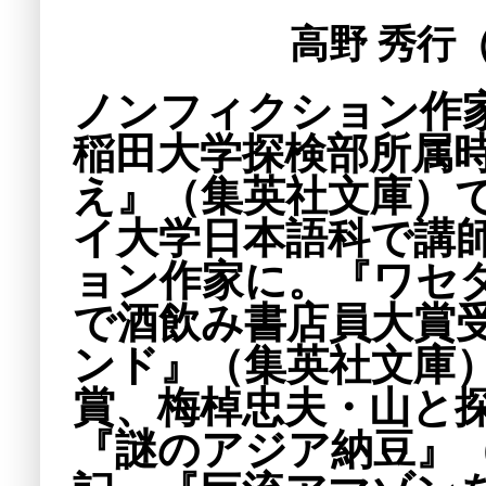
高野 秀行
ノンフィクション作家
稲田大学探検部所属
え』（集英社文庫）
イ大学日本語科で講
ョン作家に。『ワセ
で酒飲み書店員大賞
ンド』（集英社文庫
賞、梅棹忠夫・山と
『謎のアジア納豆』